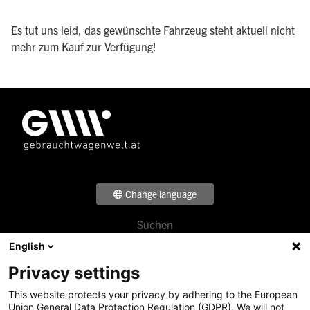
Es tut uns leid, das gewünschte Fahrzeug steht aktuell nicht
mehr zum Kauf zur Verfügung!
Change language
Suchen
Footer
Verkaufen
English
Menü
Beratung
Privacy settings
Über uns
1
Standorte
This website protects your privacy by adhering to the European
Footer
News & Events
Union General Data Protection Regulation (GDPR). We will not